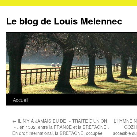
Aller
au
Le blog de Louis Melennec
contenu
Accueil
←
IL N’Y A JAMAIS EU DE » TRAITE D’UNION
L’HYMNE N
» , en 1532, entre la FRANCE et la BRETAGNE .
GOZH «
En droit international, la BRETAGNE, occupée
accesible s