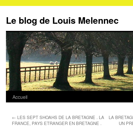
Aller
au
Le blog de Louis Melennec
contenu
Accueil
←
LES SEPT SHOAHS DE LA BRETAGNE . LA
LA BRETAG
FRANCE, PAYS ETRANGER EN BRETAGNE .
UN PR