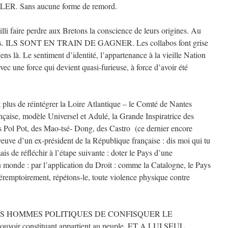
R. Sans aucune forme de remord.
illi faire perdre aux Bretons la conscience de leurs origines. Au
essés. ILS SONT EN TRAIN DE GAGNER. Les collabos font grise
gens là. Le sentiment d’identité, l’appartenance à la vieille Nation
vec une force qui devient quasi-furieuse, à force d’avoir été
st plus de réintégrer la Loire Atlantique – le Comté de Nantes
nçaise, modèle Universel et Adulé, la Grande Inspiratrice des
es Pol Pot, des Mao-tsé- Dong, des Castro (ce dernier encore
euve d’un ex-président de la République française : dis moi qui tu
mais de réfléchir à l’étape suivante : doter le Pays d’une
 monde : par l’application du Droit : comme la Catalogne, le Pays
péremptoirement, répétons-le, toute violence physique contre
ES HOMMES POLITIQUES DE CONFISQUER LE
r constituant appartient au peuple, ET A LUI SEUL.