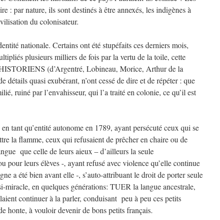
re : par nature, ils sont destinés à être annexés, les indigènes à
vilisation du colonisateur.
dentité nationale. Certains ont été stupéfaits ces derniers mois,
ipliés plusieurs milliers de fois par la vertu de la toile, cette
ISTORIENS (d’Argentré, Lobineau, Morice, Arthur de la
détails quasi exubérant, n’ont cessé de dire et de répéter : que
ié, ruiné par l’envahisseur, qui l’a traité en colonie, ce qu’il est
e en tant qu’entité autonome en 1789, ayant persécuté ceux qui se
ettre la flamme, ceux qui refusaient de prêcher en chaire ou de
angue que celle de leurs aieux – d’ailleurs la seule
u pour leurs élèves -, ayant refusé avec violence qu’elle continue
gne a été bien avant elle -, s’auto-attribuant le droit de porter seule
asi-miracle, en quelques générations: TUER la langue ancestrale,
laient continuer à la parler, conduisant peu à peu ces petits
de honte, à vouloir devenir de bons petits français.