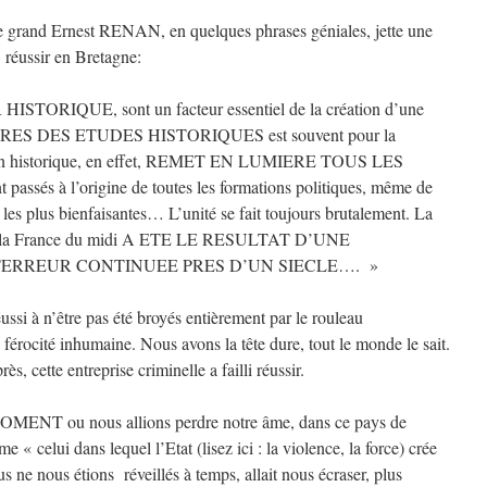
e grand Ernest RENAN, en quelques phrases géniales, jette une
i réussir en Bretagne:
 HISTORIQUE, sont un facteur essentiel de la création d’une
OGRES DES ETUDES HISTORIQUES est souvent pour la
gation historique, en effet, REMET EN LUMIERE TOUS LES
sés à l’origine de toutes les formations politiques, même de
 les plus bienfaisantes… L’unité se fait toujours brutalement. La
 de la France du midi A ETE LE RESULTAT D’UNE
ERREUR CONTINUEE PRES D’UN SIECLE…. »
ssi à n’être pas été broyés entièrement par le rouleau
 férocité inhumaine. Nous avons la tête dure, tout le monde le sait.
s, cette entreprise criminelle a failli réussir.
OMENT ou nous allions perdre notre âme, dans ce pays de
 celui dans lequel l’Etat (lisez ici : la violence, la force) crée
us ne nous étions réveillés à temps, allait nous écraser, plus