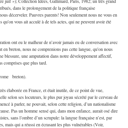
re juif »); Collection Idées, Gallimard, Paris, 1982; un très grand
ntribués, dans le prolongement de la politique française
 nous décerveler. Pauvres parents! Non seulement nous ne vous en
qu’on vous ait acculé à de tels actes, qui ne peuvent avoir été
ration ont eu le malheur de n’avoir jamais eu de conversation avec
ent en breton, nous ne comprenions pas cette langue, qu’on nous
une blessure, une amputation dans notre développement affectif,
ns comprises que plus tard.
drome breton).
très élaborée en France, et était inutile, de ce point de vue,
lle selon ses locuteurs, le plus pur joyau sécrété par le cerveau de
ncé à parler, ne pouvait, selon cette religion, d’un nationalisme
n cause. Pas un homme sensé qui, dans mon enfance, aurait osé dire
istes, sans l’ombre d’un scrupule: la langue française n’est, par
s, mais qui a réussi en écrasant les plus vulnérables (Voir,