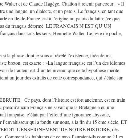
e Walter et de Claude Hagège. Citation à retenir par coeur: » Il
re une langue, un dialecte, et un patois. Le français, en tant que
parlé en Ile-de-France, est à l’origine un patois du latin; (ce que
nt pas du français déformé: LE FRANCAIS N’EST QU’UN
çais dans tous les sens, Henriette Walter, Le livre de poche,
 si la phrase dont je vous ai révélé l’existence, tirée de ma
te breton, est exacte : »La langue française est l’un des idiomes
oir de l’auteur est d’un tel niveau, que cette hypothèse mérite
lierai un jour des extraits de cette correspondance, qui s’étale sur
E. Ce pays, dont l’histoire est fort ancienne, est en train
ans, presqu’aucun Français ne savait que la Bretagne a eu une
était française, c’était par l’effet d’une ignorance abyssale,
 l’envahisseur qui a fondu sur nous, à la fin du 15 ème siècle, ET
ERDIT L’ENSEIGNEMENT DE NOTRE HISTOIRE, dès
faire. Comment les habitants de ce pays l’auraient-ils connue ? Les