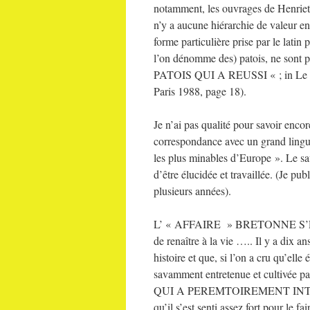
notamment, les ouvrages de Henriett
n’y a aucune hiérarchie de valeur ent
forme particulière prise par le latin 
l’on dénomme des) patois, ne so
PATOIS QUI A REUSSI « ; in Le fran
Paris 1988, page 18).
Je n’ai pas qualité pour savoir encore
correspondance avec un grand linguis
les plus minables d’Europe ». Le sav
d’être élucidée et travaillée. (Je pub
plusieurs années).
L’ « AFFAIRE » BRETONNE S’EBRUIT
de renaître à la vie ….. Il y a dix 
histoire et que, si l’on a cru qu’elle 
savamment entretenue et cultivée par
QUI A PEREMTOIREMENT INT
qu’il s’est senti assez fort pour le 