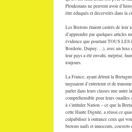
Ploukistans ne peuvent avoir d’histoi
être éduqués et décervelés dans la ci
Les Bretons étaient castrés de leur i
d’apprendre par quelques articles mult
évidence que pourtant TOUS LES H
Borderie, Dupuy….), avec un luxe de 
leur pays a été envahi, méprisé, humil
toujours.
La France, ayant détruit la Bretagn
targuaient d’entretenir et de transm
parler dans leurs classes une autre l
compréhensible pour leurs ouailles o
à s’intituler Nation – ce que la Breta
cette Haute Dignité, a réussi ce qu
culpabiliser à outrance ceux qui vou
bretons naifs et innocents, couverts 