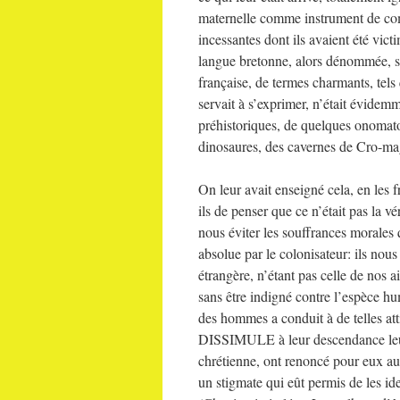
maternelle comme instrument de comm
incessantes dont ils avaient été victi
langue bretonne, alors dénommée, sel
française, de termes charmants, tels
servait à s’exprimer, n’était évidem
préhistoriques, de quelques onomat
dinosaures, des cavernes de Cro-mag
On leur avait enseigné cela, en les 
ils de penser que ce n’était pas la v
nous éviter les souffrances morales q
absolue par le colonisateur: ils nous
étrangère, n’étant pas celle de nos a
sans être indigné contre l’espèce hu
des hommes a conduit à de telles atti
DISSIMULE à leur descendance leur a
chrétienne, ont renoncé pour eux au r
un stigmate qui eût permis de les id