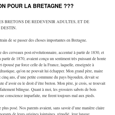
ON POUR LA BRETAGNE ???
ES BRETONS DE REDEVENIR ADULTES, ET DE
DESTIN.
n train de se passer des choses importantes en Bretagne.
e des cerveaux post-révolutionnaire, accentué à partir de 1830, et
 à partir de 1870, avaient conçu un sentiment très puissant de honte
 et épousé par force celle de la France, laquelle, enseignée à
i drastique, qu’on ne pouvait lui échapper. Mon grand père, maire
ngt cinq ans, d’une petite commune du pays bigouden, devait se
te d’avoir eu le droit d’être breton. Mon père, je crois, se trouvait
aitement bilingue. Quant à moi, les grossiers sabots de bois
une conscience imparfaite, me firent toujours mal aux pieds.
 plus posé. Nos parents avaient, sans savoir d’une manière claire
ignorants de leurs origines lointaines, répudié leur langue