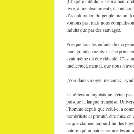
(Chapitre intitulé: « Le malheur d’êt
livre, à lire absolument), ils ont co
d’acculturation du peuple breton, à
voulons pas, mais nous compatissons 
induits que par des sauvages.
Presque tous les enfants de ma géné
leurs grands parents: ils s’exprimai
avait même dit être ridicule. C’est 
intellectuel, mental, que nous n’avo
(Voir dans Google: melennec syn
La réflexion linguistique n’était pas 
puisque la langue française, Universe
l’homme depuis que celui-ci a comme
nombriliste et primitif, être mise e
ce que clament aujourd’hui les lingu
nature, qu’un patois comme les autre