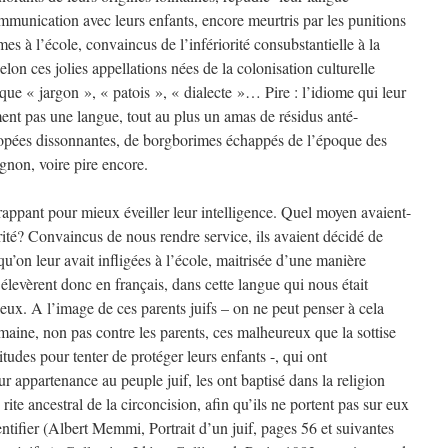
unication avec leurs enfants, encore meurtris par les punitions
mes à l’école, convaincus de l’infériorité consubstantielle à la
on ces jolies appellations nées de la colonisation culturelle
 que « jargon », « patois », « dialecte »… Pire : l’idiome qui leur
ment pas une langue, tout au plus un amas de résidus anté-
opées dissonnantes, de borgborimes échappés de l’époque des
non, voire pire encore.
frappant pour mieux éveiller leur intelligence. Quel moyen avaient-
érité? Convaincus de nous rendre service, ils avaient décidé de
u’on leur avait infligées à l’école, maitrisée d’une manière
 élevèrent donc en français, dans cette langue qui nous était
ieux. A l’image de ces parents juifs – on ne peut penser à cela
maine, non pas contre les parents, ces malheureux que la sottise
tudes pour tenter de protéger leurs enfants -, qui ont
ppartenance au peuple juif, les ont baptisé dans la religion
ite ancestral de la circoncision, afin qu’ils ne portent pas sur eux
entifier (Albert Memmi, Portrait d’un juif, pages 56 et suivantes