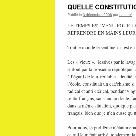
QUELLE CONSTITUTI
Publié le
3 décembre 2008
par
Louis M
LE TEMPS EST VENU POUR L
REPRENDRE EN MAINS LEUR 
Tout le monde le sent bien: il est e
Les « vieux », lessivés par le lavag
surtout par la troisième république,
à l’égard de leur véritable identité,
l’école, constituait un catéchisme s
radical et anti-clérical, pendant vi
sentir français, sans aucun doute, fau
dans la même situation, quoique parf
français, bien que je n’en eusse qu’
Pour nous, le problème n’était même
ce qui leur était arrivé, totalement 