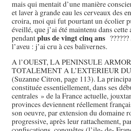
mais qui mentait d’une manière conscie
et laver à grande eau les cerveaux des e
croira, moi qui fut pourtant un écolier p
éveillé, que j’ai été maintenu dans cett
plus de vingt cinq ans
pendant
?????? J
l’aveu : j’ai cru à ces balivernes.
A l’OUEST, LA PENINSULE ARMO
TOTALEMENT A L’EXTERIEUR D
(Suzanne Citron, page 113). La principa
constituée essentiellement, dans ses déb
centrales » de la France actuelle, jouxta
provinces deviennent réellement français
son oeuvre, par extension du domaine r
progressive, après leur rattachement, pa
confiscations, conquêtes (l’ile- de- Franc