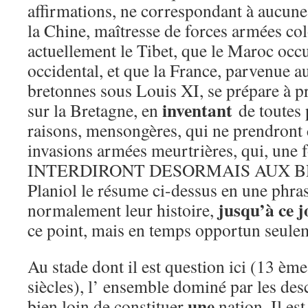
affirmations, ne correspondant à aucune 
la Chine, maîtresse de forces armées col
actuellement le Tibet, que le Maroc occ
occidental, et que la France, parvenue au
bretonnes sous Louis XI, se prépare à p
inventant
sur la Bretagne, en
de toutes 
raisons, mensongères, qui ne prendront 
invasions armées meurtrières, qui, une fo
INTERDIRONT DESORMAIS AUX B
Planiol le résume ci-dessus en une phra
jusqu’à ce j
normalement leur histoire,
ce point, mais en temps opportun seule
Au stade dont il est question ici (13 èm
siècles), l’ ensemble dominé par les des
une
bien loin de constituer
nation. Il est