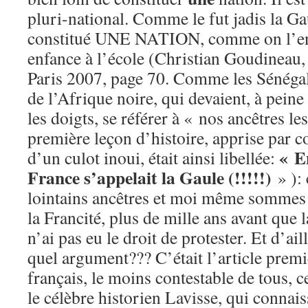
pluri-national. Comme le fut jadis la Ga
constitué UNE NATION, comme on l’en
enfance à l’école (Christian Goudineau,
Paris 2007, page 70. Comme les Sénégala
de l’Afrique noire, qui devaient, à peine
les doigts, se référer à « nos ancêtres le
première leçon d’histoire, apprise par co
« En
d’un culot inoui, était ainsi libellée:
France s’appelait la Gaule (!!!!!)
» ): 
lointains ancêtres et moi même sommes
la Francité, plus de mille ans avant que l
n’ai pas eu le droit de protester. Et d’ail
quel argument??? C’était l’article prem
français, le moins contestable de tous, ce
le célèbre historien Lavisse, qui connaiss